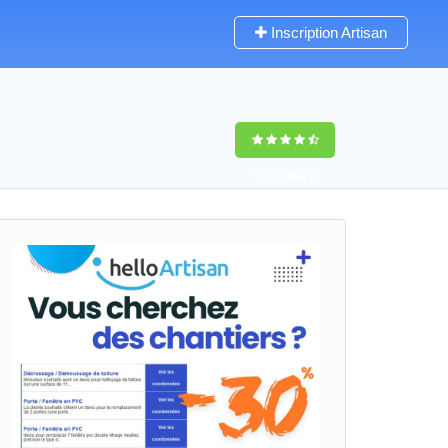
Inscription Artisan
9,5
(100%)
0
votes