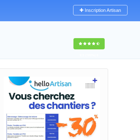
Inscription Artisan
9,5
(100%)
0
votes