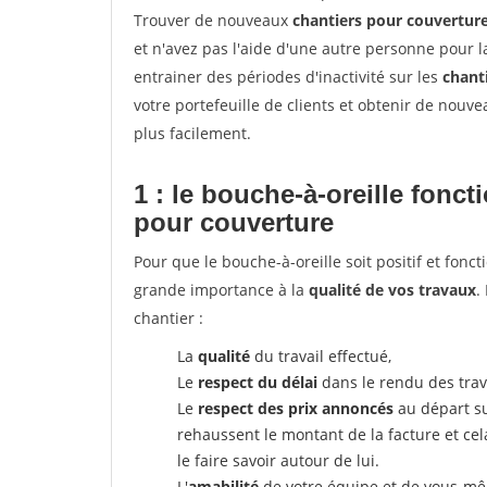
Trouver de nouveaux
chantiers pour couvertur
et n'avez pas l'aide d'une autre personne pour l
entrainer des périodes d'inactivité sur les
chant
votre portefeuille de clients et obtenir de nouv
plus facilement.
1 : le bouche-à-oreille fonc
pour couverture
Pour que le bouche-à-oreille soit positif et fonc
grande importance à la
qualité de vos travaux
.
chantier :
La
qualité
du travail effectué,
Le
respect du délai
dans le rendu des trav
Le
respect des prix annoncés
au départ su
rehaussent le montant de la facture et ce
le faire savoir autour de lui.
L'
amabilité
de votre équipe et de vous-même