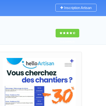
Inscription Artisan
9,5
(100%)
0
votes