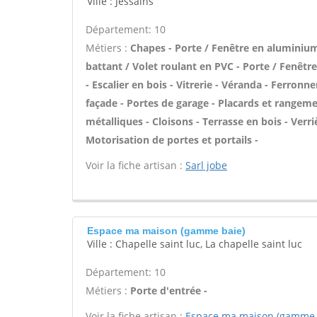
Ville : Jessains
Département: 10
Métiers :
Chapes - Porte / Fenêtre en aluminium 
battant / Volet roulant en PVC - Porte / Fenêtr
- Escalier en bois - Vitrerie - Véranda - Ferronn
façade - Portes de garage - Placards et rangeme
métalliques - Cloisons - Terrasse en bois - Verriè
Motorisation de portes et portails -
Voir la fiche artisan :
Sarl jobe
Espace ma maison (gamme baie)
Ville : Chapelle saint luc, La chapelle saint luc
Département: 10
Métiers :
Porte d'entrée -
Voir la fiche artisan :
Espace ma maison (gamme 